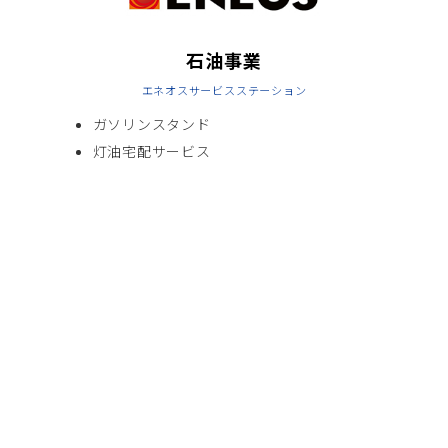
ド
カ
ラ
石油事業
ム
ア
エネオスサービスステーション
イ
テ
ガソリンスタンド
ム
灯油宅配サービス
リ
ン
ク
グ
リ
ッ
ド
カ
ラ
流通事業
ム
フランチャイジー
ア
イ
ホームセンター「メイクマン」
テ
ム
ブルーシールアイスクリーム