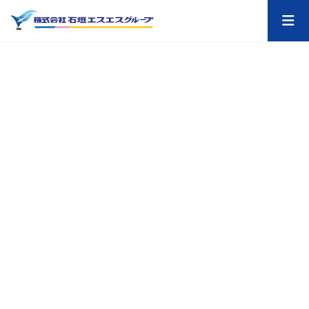
コ
ナ
ン
ビ
テ
ゲ
ン
ー
ツ
シ
へ
ョ
ス
ン
キ
に
ッ
移
プ
動