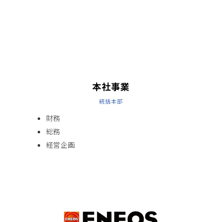
グ
リ
ッ
ド
カ
ラ
本社事業
ム
統括本部
ア
イ
財務
テ
ム
総務
リ
経営企画
ン
ク
グ
リ
ッ