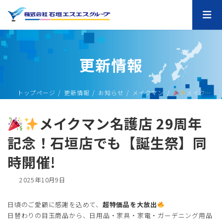
コ
ナ
ン
ビ
テ
ゲ
ン
ー
ツ
シ
へ
ョ
更新情報
ス
ン
キ
に
ッ
移
プ
動
トップページ
更新情報
お知らせ
メイクマン
メイクマン名護店 29周年記念！石垣店でも【誕生祭】同時開催!
メイクマン名護店 29周年
記念！石垣店でも【誕生祭】同
時開催!
最
2025年10月9日
終
更
日頃のご愛顧に感謝を込めて、
超特価品を大放出
新
日替わりの目玉商品から、日用品・家具・家電・ガーデニング用品
日