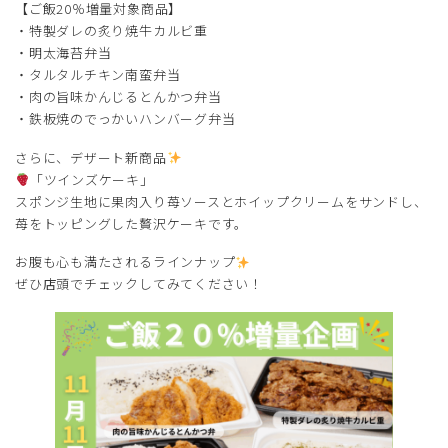
【ご飯20％増量対象商品】
・特製ダレの炙り焼牛カルビ重
・明太海苔弁当
・タルタルチキン南蛮弁当
・肉の旨味かんじるとんかつ弁当
・鉄板焼のでっかいハンバーグ弁当
さらに、デザート新商品
「ツインズケーキ」
スポンジ生地に果肉入り苺ソースとホイップクリームをサンドし、
苺をトッピングした贅沢ケーキです。
お腹も心も満たされるラインナップ
ぜひ店頭でチェックしてみてください！