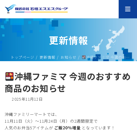
コ
ナ
ン
ビ
テ
ゲ
ン
ー
ツ
シ
へ
ョ
更新情報
ス
ン
キ
に
ッ
移
プ
動
トップページ
更新情報
お知らせ
沖縄ファミマ 今週のおすすめ商品のお知らせ
沖縄ファミマ 今週のおすすめ
商品のお知らせ
最
2025年11月12日
終
更
沖縄ファミリーマートでは、
新
11月11日（火）～11月24日（月）の2週間限定で
日
時
人気のお弁当5アイテムが
ご飯20％増量
となっています！
: