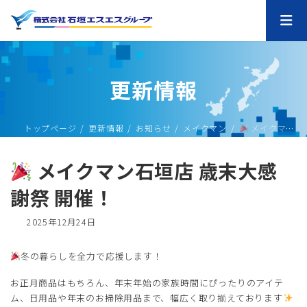
コ
ナ
ン
ビ
テ
ゲ
ン
ー
ツ
シ
へ
ョ
更新情報
ス
ン
キ
に
ッ
移
プ
動
トップページ
更新情報
お知らせ
メイクマン
メイクマン石垣店 歳末大感謝祭 開催！
メイクマン石垣店 歳末大感
謝祭 開催！
最
2025年12月24日
終
更
冬の暮らしを全力で応援します！
新
日
お正月商品はもちろん、年末年始の家族時間にぴったりのアイテ
時
:
ム、日用品や年末のお掃除用品まで、幅広く取り揃えております