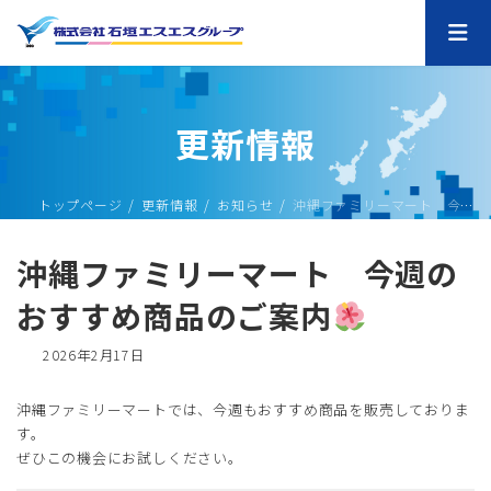
コ
ナ
ン
ビ
テ
ゲ
ン
ー
ツ
シ
へ
ョ
更新情報
ス
ン
キ
に
ッ
移
プ
動
トップページ
更新情報
お知らせ
沖縄ファミリーマート 今週のおすすめ商品のご案内
沖縄ファミリーマート 今週の
おすすめ商品のご案内
最
2026年2月17日
終
更
沖縄ファミリーマートでは、今週もおすすめ商品を販売しておりま
新
す。
日
時
ぜひこの機会にお試しください。
: