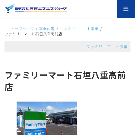
コ
ナ
ン
ビ
テ
ゲ
ン
ー
ツ
シ
トップページ
事業内容
ファミリーマート事業
へ
ョ
ファミリーマート石垣八重高前店
ス
ン
キ
に
ファミリーマート事業
ッ
移
プ
動
ファミリーマート石垣八重高前
店